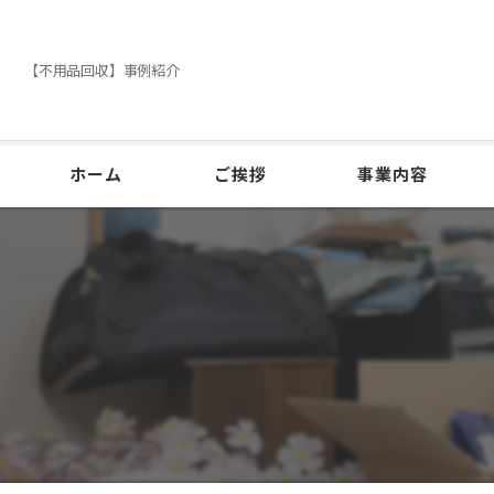
【不用品回収】事例紹介
ホーム
ご挨拶
事業内容
不用品回収
遺品整理
引っ越し
清掃・掃除・草刈り
外装塗装・その他塗装