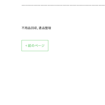
---------------------------------------------------------
不用品回収
遺品整理
< 前のページ