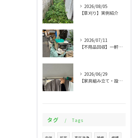
2026/08/05
【草刈り】実例紹介
2026/07/11
【不用品回収】一軒家まるごとの片付けと物置解体
2026/06/29
【家具組み立て・設備交換】大量の組立てから設備設置まで実例紹介
タグ
Tags
内装
剪定
高圧洗浄
補修
修繕