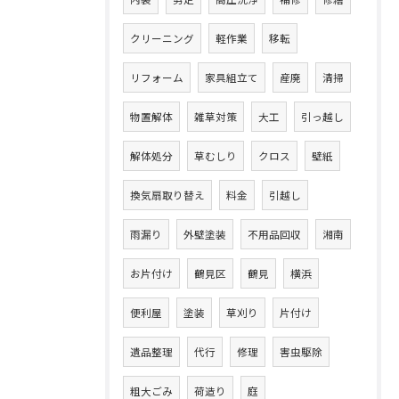
クリーニング
軽作業
移転
リフォーム
家具組立て
産廃
清掃
物置解体
雑草対策
大工
引っ越し
解体処分
草むしり
クロス
壁紙
換気扇取り替え
料金
引越し
雨漏り
外壁塗装
不用品回収
湘南
お片付け
鶴見区
鶴見
横浜
便利屋
塗装
草刈り
片付け
遺品整理
代行
修理
害虫駆除
粗大ごみ
荷造り
庭