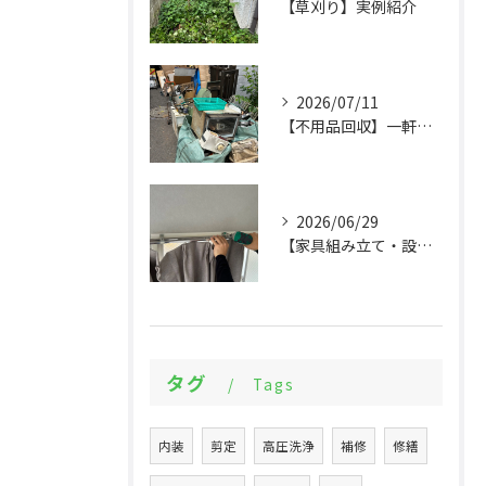
【草刈り】実例紹介
2026/07/11
【不用品回収】一軒家まるごとの片付けと物置解体
2026/06/29
【家具組み立て・設備交換】大量の組立てから設備設置まで実例紹介
タグ
Tags
内装
剪定
高圧洗浄
補修
修繕