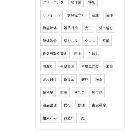
クリーニング
軽作業
移転
リフォーム
家具組立て
産廃
清掃
物置解体
雑草対策
大工
引っ越し
解体処分
草むしり
クロス
壁紙
換気扇取り替え
料金
引越し
雨漏り
外壁塗装
不用品回収
湘南
お片付け
鶴見区
鶴見
横浜
便利屋
塗装
草刈り
片付け
遺品整理
代行
修理
害虫駆除
粗大ごみ
荷造り
庭