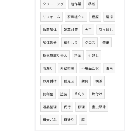
クリーニング
軽作業
移転
リフォーム
家具組立て
産廃
清掃
物置解体
雑草対策
大工
引っ越し
解体処分
草むしり
クロス
壁紙
換気扇取り替え
料金
引越し
雨漏り
外壁塗装
不用品回収
湘南
お片付け
鶴見区
鶴見
横浜
便利屋
塗装
草刈り
片付け
遺品整理
代行
修理
害虫駆除
粗大ごみ
荷造り
庭