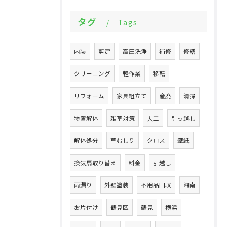
タグ
Tags
内装
剪定
高圧洗浄
補修
修繕
クリーニング
軽作業
移転
リフォーム
家具組立て
産廃
清掃
物置解体
雑草対策
大工
引っ越し
解体処分
草むしり
クロス
壁紙
換気扇取り替え
料金
引越し
雨漏り
外壁塗装
不用品回収
湘南
お片付け
鶴見区
鶴見
横浜