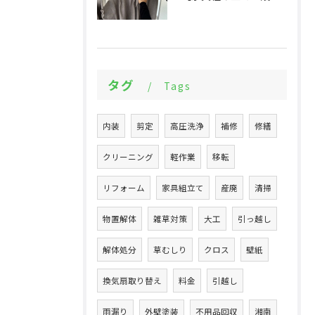
タグ
Tags
内装
剪定
高圧洗浄
補修
修繕
クリーニング
軽作業
移転
リフォーム
家具組立て
産廃
清掃
物置解体
雑草対策
大工
引っ越し
解体処分
草むしり
クロス
壁紙
換気扇取り替え
料金
引越し
雨漏り
外壁塗装
不用品回収
湘南